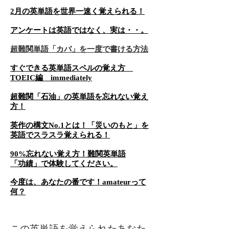
2月の英単語を世界一速く覚えられる！
アンケートは英語ではなく、実は・・。
超難関単語「カバ」を一度で書ける方法
すぐできる英単語スペルの覚え方
TOEIC編 immediately
超難関「石油」の英単語を忘れない覚え
方！
英作の構文No.1とは！「災いのもと」を
英語でスラスラ覚えられる！
90%忘れない覚え方！難関英単語
「功績」で体験してください。
今度は、あなたの番です！
amateurって
何？
この英単語を覚えられたあなた