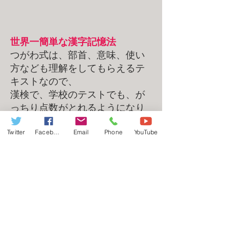
​世界一簡単な漢字記憶法
つがわ式は、部首、意味、使い
方なども理解をしてもらえるテ
キストなので、
漢検で、学校のテストでも、が
っちり点数がとれるようになり
ます。
Twitter
Facebook
Email
Phone
YouTube
漢検準1級 林檎（りんご）
漢検準1級 石鹸（せっけん）
漢検5級 停止の漢字記憶法
欅（けやき）の世界一速い漢字