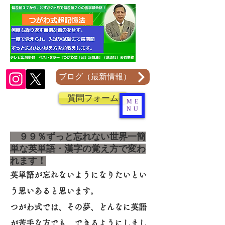
ブログ（最新情報）
質問フォーム
ME
NU
９９％ずっと忘れない世界一簡
単な英単語・漢字の覚え方で変わ
れます！
英単語が忘れないようになりたいとい
う思いあると思います。
つがわ式では、その夢、どんなに英語
が苦手な方でも、できるようにしまし