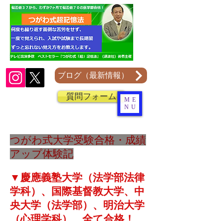
ブログ（最新情報）
質問フォーム
ME
NU
つがわ式大学受験合格・成績
アップ体験記
▼慶應義塾大学（法学部法律
学科）、国際基督教大学、中
央大学（法学部）、明治大学
（心理学科）、全て合格！