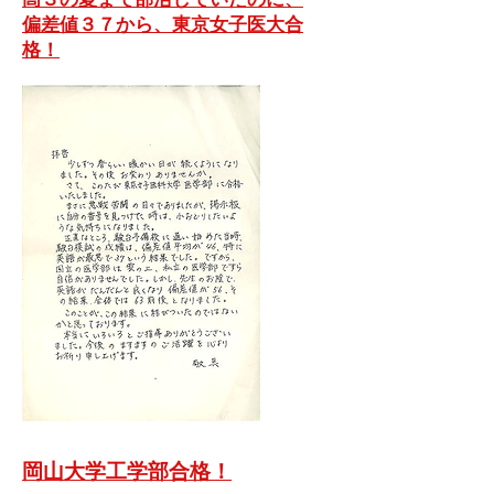
偏差値３７から、東京女子医大合
格！
​岡山大学工学部合格！