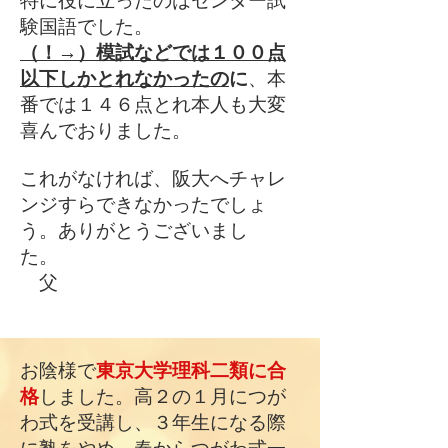
特に役に立ったのはセンター試
験国語でした。
（！→）模試などでは１００点
以下しかとれなかったの
に
、本
番では１４６点とれ本人も大変
喜んでおりました。
これがなければ、阪大へチャレ
ンジすらできなかったでしょ
う。ありがとうございまし
た。
父
お陰様で
東京大学理科二類に合
格
しました。高２の１月につが
わ式を受講し、３年生になる際