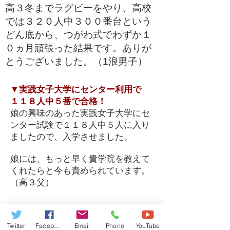
高３冬までラグビーをやり、高校
では３２０人中３００番台という
どん底から、つがわ式でわずか１
０ヵ月頑張った結果です。ありが
とうございました。（1浪男子）
▼実践女子大学にセンター利用で
１１８人中５番で合格！
娘の興味のあった実践女子大学にセ
ンター試験で１１８人中５人に入り
ましたので、入学させました。
娘には、もっと早く貴学院を教えて
くれたらと今も責められています。
（高３父）
▼大学受験コースの 高３Ｎ.Ｒで
す。
この度無事に首都大合格しま
Twitter
Facebook
Email
Phone
YouTube