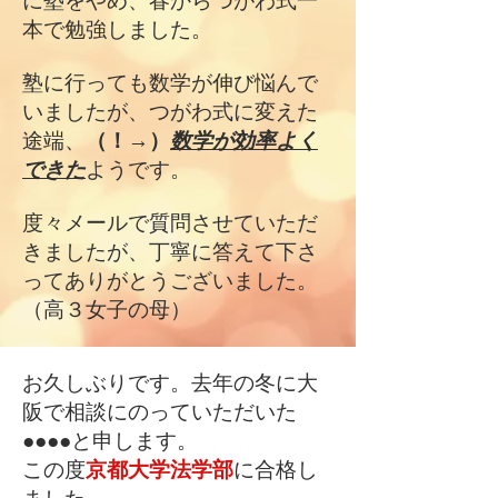
に塾をやめ、春からつがわ式一
本で勉強しました。
塾に行っても数学が伸び悩んで
いましたが、つがわ式に変えた
途端、
（！→）
数学が効率よく
できた
ようです。
度々メールで質問させていただ
きましたが、丁寧に答えて下さ
ってありがとうございました。
（高３女子の母）
お久しぶりです。去年の冬に大
阪で相談にのっていただいた
●●●●と申します。
この度
京都大学法学部
に合格し