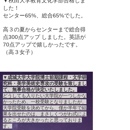
▼秋田大学教育文化学部合格しま
した！
センター65%、総合65%でした。
高３の夏からセンターまで総合得
点300点アップ しました。英語が
70点アップで嬉しかったです。
（高３女子）
▼成城大学大学院博士前期課程・文学研
究科・美学美術史専攻の受験を致しまし
て、無事合格が決定いたしました。
どうしても入りたい大学院が一つしかな
かったため、一校受験となりましたが、
大学院受験を決めてから、僅か半年で結
果を出せたのは、まさしくつがわ式によ
るところが大きかったと思っておりま
す。