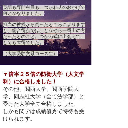
英語も専門科目も、つがわ式のおかげで
何とかなりました。
担当の教授から伺ったところによります
と、総合得点では、どうやら一番上の方
だったとのこと。つがわ式に出会えて、
とても大得でした。
（大学受験文系コース生）
▼倍率２５倍の防衛大学（人文学
科）に合格しました！
その他、関西大学、関西学院大
学、同志社大学（全て法学部）と
受けた大学全て合格しました。
しかも関学は成績優秀で特待も受
けられます。