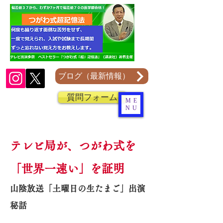
ブログ（最新情報）
質問フォーム
ME
NU
テレビ局が、つがわ式を
「世界一速い」を証明
山陰放送「土曜日の生たまご」出演
秘話