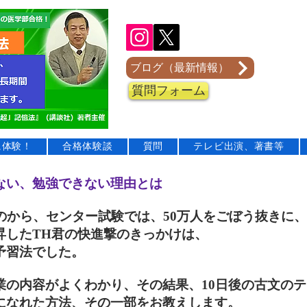
ブログ（最新情報）
質問フォーム
に体験！
合格体験談
質問
テレビ出演、著書等
出ない、勉強できない理由とは
のから、センター試験では、50万人をごぼう抜きに、
昇したTH君の快進撃のきっかけは、
予習法でした。
業の内容がよくわかり、その結果、10日後の古文の
になれた方法、その一部をお教えします。