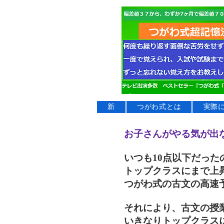
新
つがわ式とは
実際
​お子さんがやる気が
いつも10点以下だった
トップクラスにまで上
つがわ式の古文の高速
それにより、古文の授
いきなりトップクラス