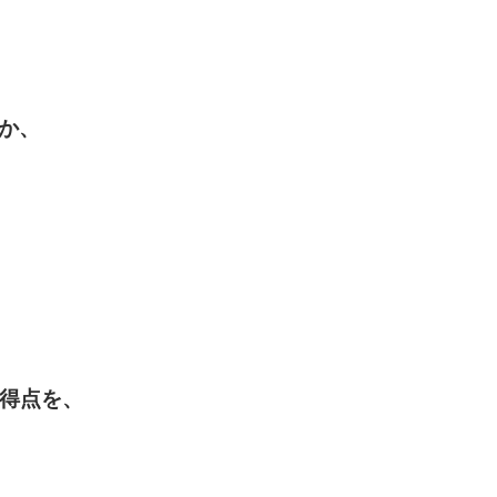
か、
高得点を、