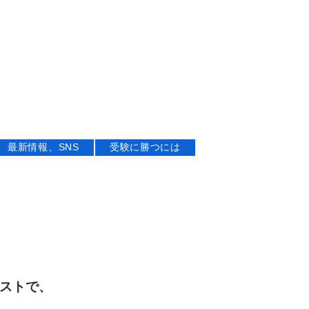
最新情報、SNS
受験に勝つには
テストで、