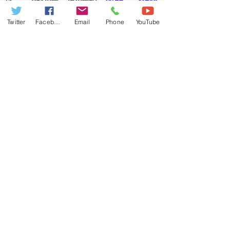
応 朝10時～夜9時頃
​
質問・ご相談
フォームはこちら
Twitter
Facebook
Email
Phone
YouTube
Mail：
root@tsugawashiki.com
学習や受験等のお悩み、早めに解決し
て、新学期、テストを受けられる自信を
つけませんか？
学習状況、志望校により、今すべき学習
法やアドバイスをお教えできます。
質問・ご相談フォームにてご連絡くださ
い。
電話をご希望の方は、日時をご予約して
くださいましたら、電話料金がかかりま
せん。
ＨＰトップへ
会社概要
プライバシーポリシー
特定商取引法に基づく表示
免責事項