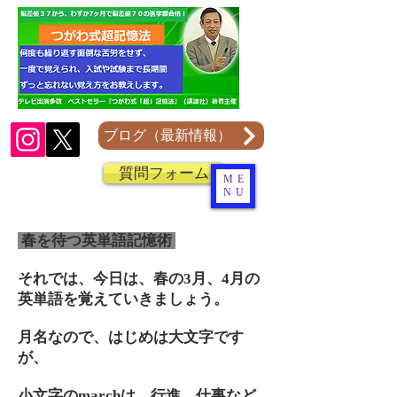
ブログ（最新情報）
質問フォーム
ME
NU
春を待つ英単語記憶術
それでは、今日は、春の3月、4月の
英単語を覚えていきましょう。
月名なので、はじめは大文字です
が、
小文字のmarchは、行進、仕事など