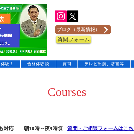
ブログ（最新情報）
質問フォーム
に体験！
合格体験談
質問
テレビ出演、著書等
Courses
土曜日も対応 朝10時～夜9時頃
​
質問・ご相談フォームはこち