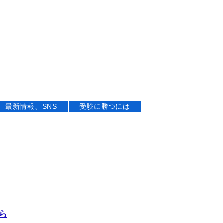
最新情報、SNS
受験に勝つには
ら