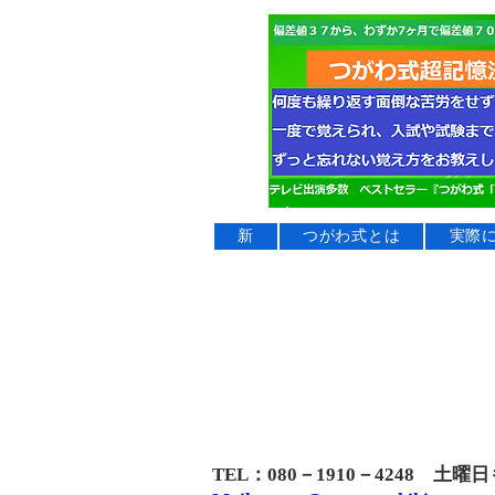
新
つがわ式とは
実際
TEL：080－1910－4248 